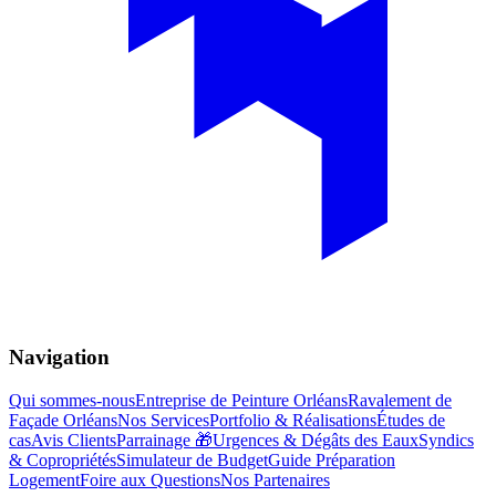
Navigation
Qui sommes-nous
Entreprise de Peinture Orléans
Ravalement de
Façade Orléans
Nos Services
Portfolio & Réalisations
Études de
cas
Avis Clients
Parrainage 🎁
Urgences & Dégâts des Eaux
Syndics
& Copropriétés
Simulateur de Budget
Guide Préparation
Logement
Foire aux Questions
Nos Partenaires