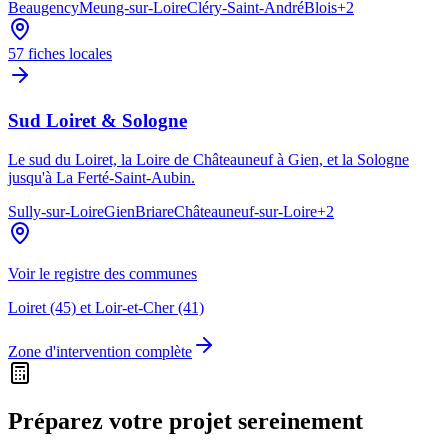
Beaugency
Meung-sur-Loire
Cléry-Saint-André
Blois
+
2
57
fiches locales
Sud Loiret & Sologne
Le sud du Loiret, la Loire de Châteauneuf à Gien, et la Sologne
jusqu'à La Ferté-Saint-Aubin.
Sully-sur-Loire
Gien
Briare
Châteauneuf-sur-Loire
+
2
Voir le registre des communes
Loiret (45) et Loir-et-Cher (41)
Zone d'intervention complète
Préparez votre projet sereinement