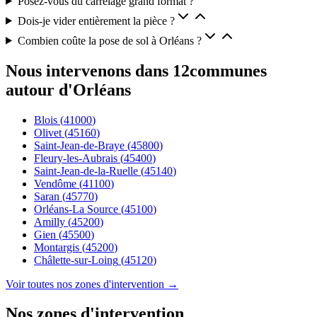
Posez-vous du carrelage grand format ?
Dois-je vider entièrement la pièce ?
Combien coûte la pose de sol à Orléans ?
Nous intervenons dans
12
communes
autour d'Orléans
Blois
(
41000
)
Olivet
(
45160
)
Saint-Jean-de-Braye
(
45800
)
Fleury-les-Aubrais
(
45400
)
Saint-Jean-de-la-Ruelle
(
45140
)
Vendôme
(
41100
)
Saran
(
45770
)
Orléans-La Source
(
45100
)
Amilly
(
45200
)
Gien
(
45500
)
Montargis
(
45200
)
Châlette-sur-Loing
(
45120
)
Voir toutes nos zones d'intervention →
Nos zones d'intervention