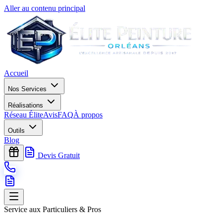
Aller au contenu principal
Accueil
Nos Services
Réalisations
Réseau Élite
Avis
FAQ
À propos
Outils
Blog
Devis Gratuit
Service aux Particuliers & Pros