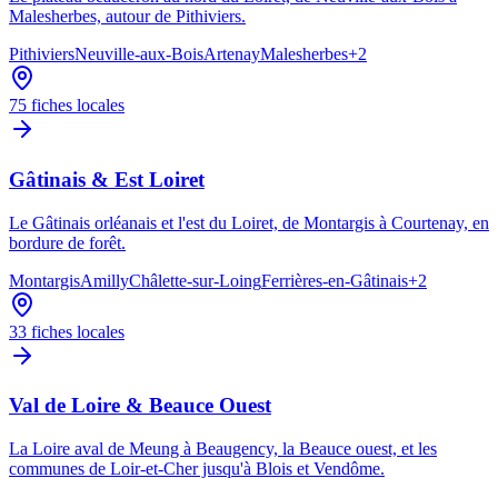
Malesherbes, autour de Pithiviers.
Pithiviers
Neuville-aux-Bois
Artenay
Malesherbes
+
2
75
fiches locales
Gâtinais & Est Loiret
Le Gâtinais orléanais et l'est du Loiret, de Montargis à Courtenay, en
bordure de forêt.
Montargis
Amilly
Châlette-sur-Loing
Ferrières-en-Gâtinais
+
2
33
fiches locales
Val de Loire & Beauce Ouest
La Loire aval de Meung à Beaugency, la Beauce ouest, et les
communes de Loir-et-Cher jusqu'à Blois et Vendôme.