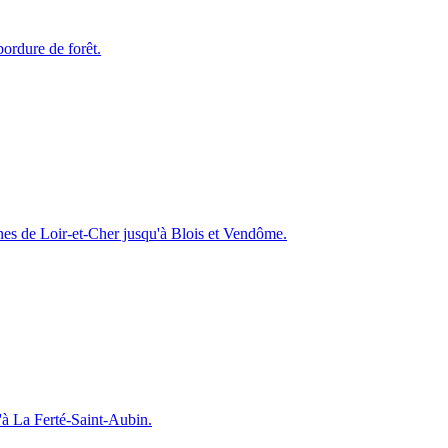
bordure de forêt.
es de Loir-et-Cher jusqu'à Blois et Vendôme.
'à La Ferté-Saint-Aubin.