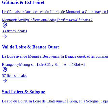
Gâtinais & Est Loiret
Le Gâtinais orléanais et l'est du Loiret, de Montargis à Courtenay, en 
Montargis
Amilly
Châlette-sur-Loing
Ferrières-en-Gâtinais
+
2
33
fiches locales
Val de Loire & Beauce Ouest
La Loire aval de Meung à Beaugency, la Beauce ouest, et les commun
Beaugency
Meung-sur-Loire
Cléry-Saint-André
Blois
+
2
57
fiches locales
Sud Loiret & Sologne
Le sud du Loiret, la Loire de Châteauneuf à Gien, et la Sologne jusqu