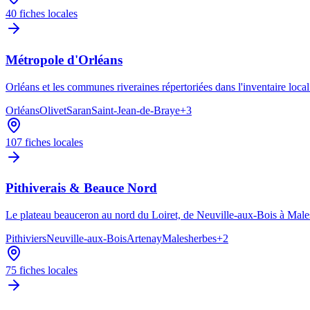
40
fiches locales
Métropole d'Orléans
Orléans et les communes riveraines répertoriées dans l'inventaire local
Orléans
Olivet
Saran
Saint-Jean-de-Braye
+
3
107
fiches locales
Pithiverais & Beauce Nord
Le plateau beauceron au nord du Loiret, de Neuville-aux-Bois à Males
Pithiviers
Neuville-aux-Bois
Artenay
Malesherbes
+
2
75
fiches locales