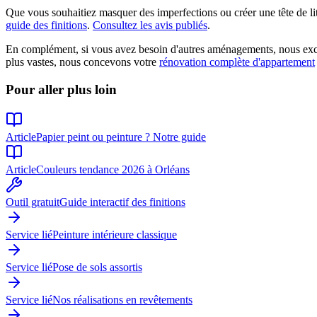
Que vous souhaitiez masquer des imperfections ou créer une tête de lit d
guide des finitions
.
Consultez les avis publiés
.
En complément, si vous avez besoin d'autres aménagements, nous exc
plus vastes, nous concevons votre
rénovation complète d'appartement
Pour aller plus loin
Article
Papier peint ou peinture ? Notre guide
Article
Couleurs tendance 2026 à Orléans
Outil gratuit
Guide interactif des finitions
Service lié
Peinture intérieure classique
Service lié
Pose de sols assortis
Service lié
Nos réalisations en revêtements