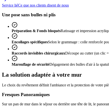
Service lié
Ce que nos clients disent de nous
Une pose sans bulles ni plis
Préparation & Fonds bloqués
Ratissage et impression acryliq
Encollages spécifiques
Selon le grammage : colle renforcée pour
Raccords invisibles chirurgicaux
Découpe au cutter (un clic =
Marouflage de sécurité
Dégagement des bulles d'air à la spatule
La solution adaptée à votre mur
Le choix du revêtement définit l'ambiance et la protection de votre pièc
Fresques Panoramiques
Sur un pan de mur dans le séjour ou derrière une tête de lit, le panora