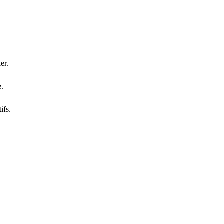
er.
e.
ifs.