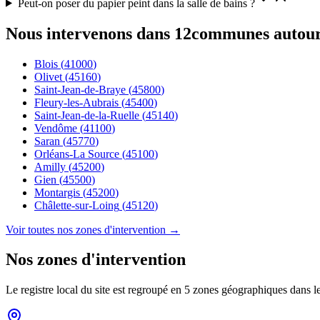
Peut-on poser du papier peint dans la salle de bains ?
Nous intervenons dans
12
communes autour
Blois
(
41000
)
Olivet
(
45160
)
Saint-Jean-de-Braye
(
45800
)
Fleury-les-Aubrais
(
45400
)
Saint-Jean-de-la-Ruelle
(
45140
)
Vendôme
(
41100
)
Saran
(
45770
)
Orléans-La Source
(
45100
)
Amilly
(
45200
)
Gien
(
45500
)
Montargis
(
45200
)
Châlette-sur-Loing
(
45120
)
Voir toutes nos zones d'intervention →
Nos zones d'intervention
Le registre local du site est regroupé en 5 zones géographiques dans 