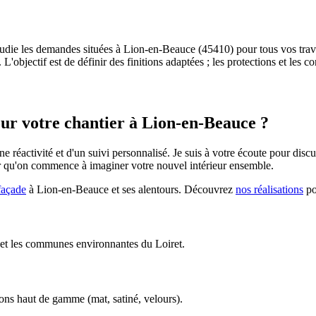
étudie les demandes situées à Lion-en-Beauce (45410) pour tous vos trava
L'objectif est de définir des finitions adaptées ; les protections et les c
our votre chantier à
Lion-en-Beauce
?
ne réactivité et d'un suivi personnalisé. Je suis à votre écoute pour dis
r qu'on commence à imaginer votre nouvel intérieur ensemble.
façade
à
Lion-en-Beauce
et ses alentours. Découvrez
nos réalisations
po
) et les communes environnantes du Loiret.
ions haut de gamme (mat, satiné, velours).