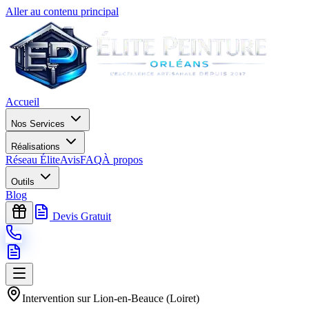
Aller au contenu principal
Accueil
Nos Services
Réalisations
Réseau Élite
Avis
FAQ
À propos
Outils
Blog
Devis Gratuit
Intervention sur
Lion-en-Beauce
(
Loiret
)