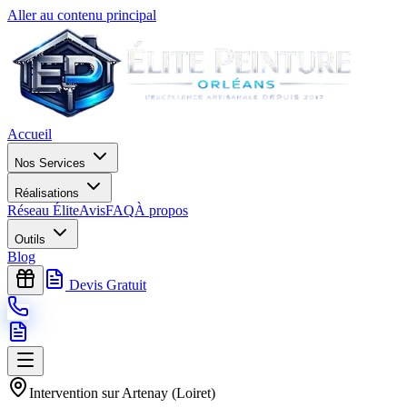
Aller au contenu principal
Accueil
Nos Services
Réalisations
Réseau Élite
Avis
FAQ
À propos
Outils
Blog
Devis Gratuit
Intervention sur
Artenay
(
Loiret
)