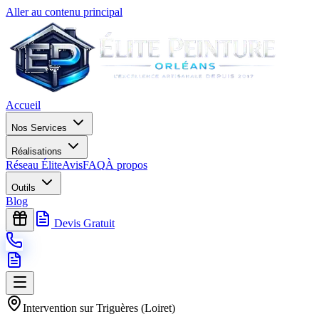
Aller au contenu principal
Accueil
Nos Services
Réalisations
Réseau Élite
Avis
FAQ
À propos
Outils
Blog
Devis Gratuit
Intervention sur
Triguères
(
Loiret
)