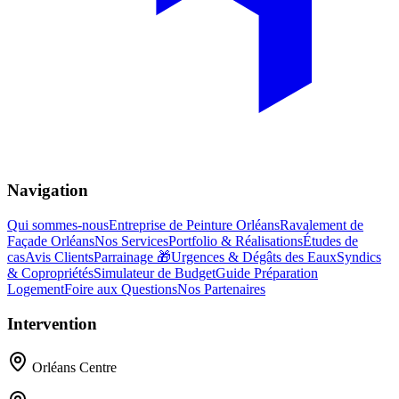
Navigation
Qui sommes-nous
Entreprise de Peinture Orléans
Ravalement de
Façade Orléans
Nos Services
Portfolio & Réalisations
Études de
cas
Avis Clients
Parrainage 🎁
Urgences & Dégâts des Eaux
Syndics
& Copropriétés
Simulateur de Budget
Guide Préparation
Logement
Foire aux Questions
Nos Partenaires
Intervention
Orléans Centre