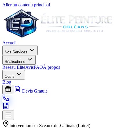
Aller au contenu principal
Accueil
Nos Services
Réalisations
Réseau Élite
Avis
FAQ
À propos
Outils
Blog
Devis Gratuit
Intervention sur
Sceaux-du-Gâtinais
(
Loiret
)