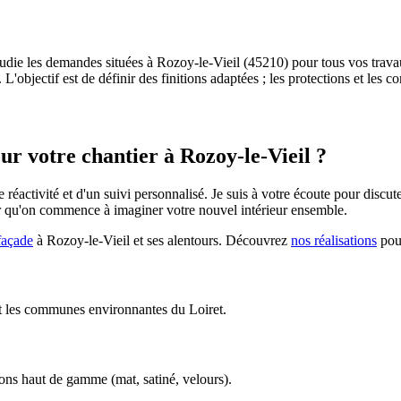
tudie les demandes situées à Rozoy-le-Vieil (45210) pour tous vos travau
L'objectif est de définir des finitions adaptées ; les protections et les c
our votre chantier à
Rozoy-le-Vieil
?
ne réactivité et d'un suivi personnalisé. Je suis à votre écoute pour disc
r qu'on commence à imaginer votre nouvel intérieur ensemble.
façade
à
Rozoy-le-Vieil
et ses alentours. Découvrez
nos réalisations
pou
 et les communes environnantes du Loiret.
ions haut de gamme (mat, satiné, velours).