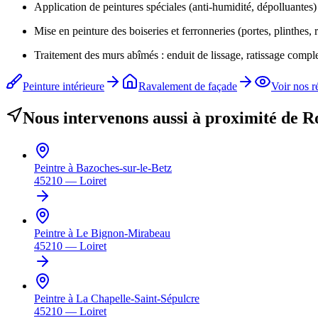
Application de peintures spéciales (anti-humidité, dépolluantes
Mise en peinture des boiseries et ferronneries (portes, plinthes, r
Traitement des murs abîmés : enduit de lissage, ratissage comple
Peinture intérieure
Ravalement de façade
Voir nos r
Nous intervenons aussi à proximité de
Ro
Peintre à
Bazoches-sur-le-Betz
45210
—
Loiret
Peintre à
Le Bignon-Mirabeau
45210
—
Loiret
Peintre à
La Chapelle-Saint-Sépulcre
45210
—
Loiret