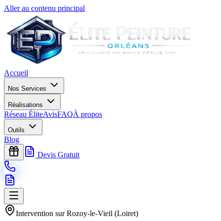
Aller au contenu principal
Accueil
Nos Services
Réalisations
Réseau Élite
Avis
FAQ
À propos
Outils
Blog
Devis Gratuit
Intervention sur
Rozoy-le-Vieil
(
Loiret
)