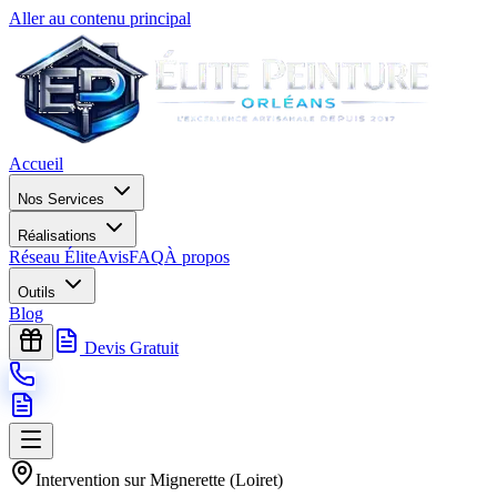
Aller au contenu principal
Accueil
Nos Services
Réalisations
Réseau Élite
Avis
FAQ
À propos
Outils
Blog
Devis Gratuit
Intervention sur
Mignerette
(
Loiret
)