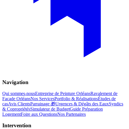
Navigation
Qui sommes-nous
Entreprise de Peinture Orléans
Ravalement de
Façade Orléans
Nos Services
Portfolio & Réalisations
Études de
cas
Avis Clients
Parrainage 🎁
Urgences & Dégâts des Eaux
Syndics
& Copropriétés
Simulateur de Budget
Guide Préparation
Logement
Foire aux Questions
Nos Partenaires
Intervention