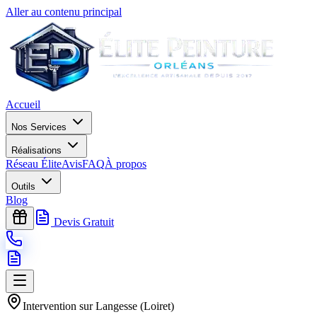
Aller au contenu principal
Accueil
Nos Services
Réalisations
Réseau Élite
Avis
FAQ
À propos
Outils
Blog
Devis Gratuit
Intervention sur
Langesse
(
Loiret
)