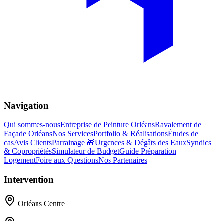
Navigation
Qui sommes-nous
Entreprise de Peinture Orléans
Ravalement de
Façade Orléans
Nos Services
Portfolio & Réalisations
Études de
cas
Avis Clients
Parrainage 🎁
Urgences & Dégâts des Eaux
Syndics
& Copropriétés
Simulateur de Budget
Guide Préparation
Logement
Foire aux Questions
Nos Partenaires
Intervention
Orléans Centre