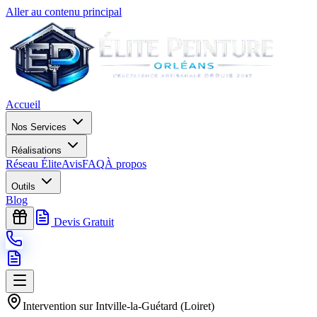
Aller au contenu principal
Accueil
Nos Services
Réalisations
Réseau Élite
Avis
FAQ
À propos
Outils
Blog
Devis Gratuit
Intervention sur
Intville-la-Guétard
(
Loiret
)