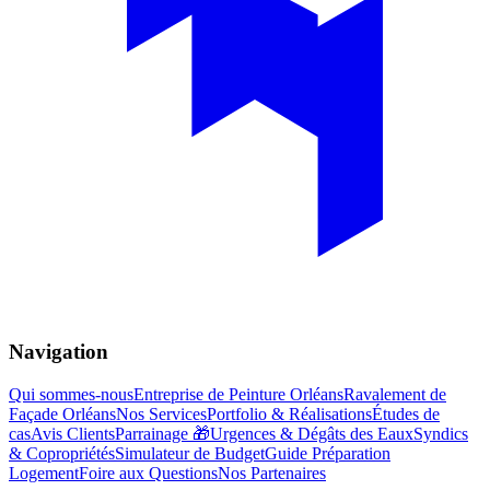
Navigation
Qui sommes-nous
Entreprise de Peinture Orléans
Ravalement de
Façade Orléans
Nos Services
Portfolio & Réalisations
Études de
cas
Avis Clients
Parrainage 🎁
Urgences & Dégâts des Eaux
Syndics
& Copropriétés
Simulateur de Budget
Guide Préparation
Logement
Foire aux Questions
Nos Partenaires