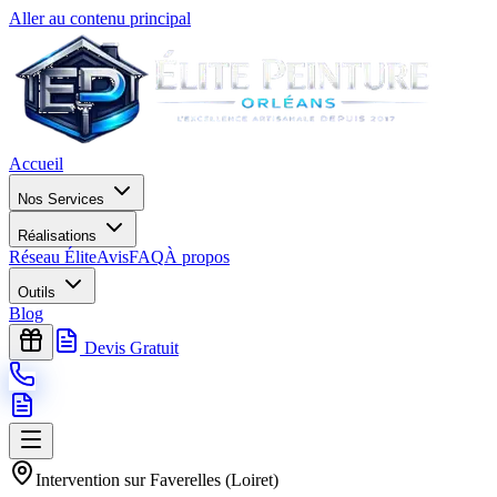
Aller au contenu principal
Accueil
Nos Services
Réalisations
Réseau Élite
Avis
FAQ
À propos
Outils
Blog
Devis Gratuit
Intervention sur
Faverelles
(
Loiret
)