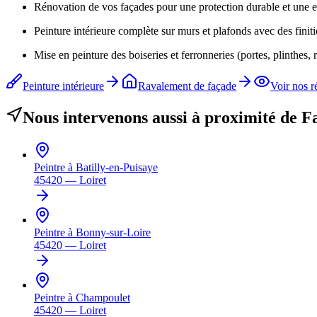
Rénovation de vos façades pour une protection durable et une e
Peinture intérieure complète sur murs et plafonds avec des finit
Mise en peinture des boiseries et ferronneries (portes, plinthes, r
Peinture intérieure
Ravalement de façade
Voir nos r
Nous intervenons aussi à proximité de
Fa
Peintre à
Batilly-en-Puisaye
45420
—
Loiret
Peintre à
Bonny-sur-Loire
45420
—
Loiret
Peintre à
Champoulet
45420
—
Loiret