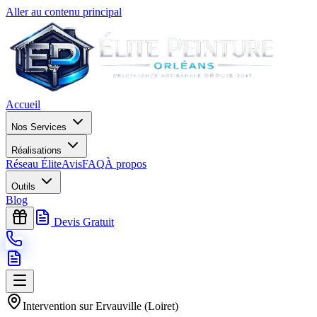
Aller au contenu principal
Accueil
Nos Services
Réalisations
Réseau Élite
Avis
FAQ
À propos
Outils
Blog
Devis Gratuit
Intervention sur
Ervauville
(
Loiret
)