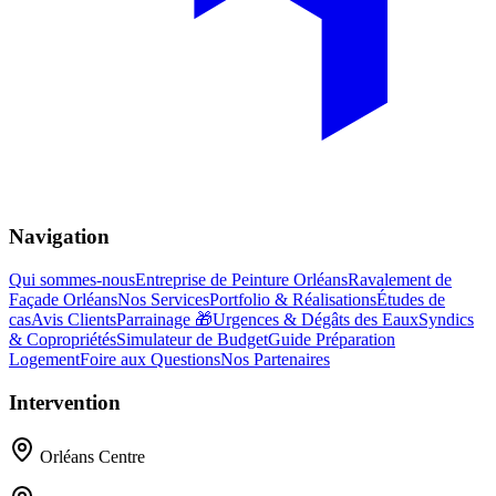
Navigation
Qui sommes-nous
Entreprise de Peinture Orléans
Ravalement de
Façade Orléans
Nos Services
Portfolio & Réalisations
Études de
cas
Avis Clients
Parrainage 🎁
Urgences & Dégâts des Eaux
Syndics
& Copropriétés
Simulateur de Budget
Guide Préparation
Logement
Foire aux Questions
Nos Partenaires
Intervention
Orléans Centre