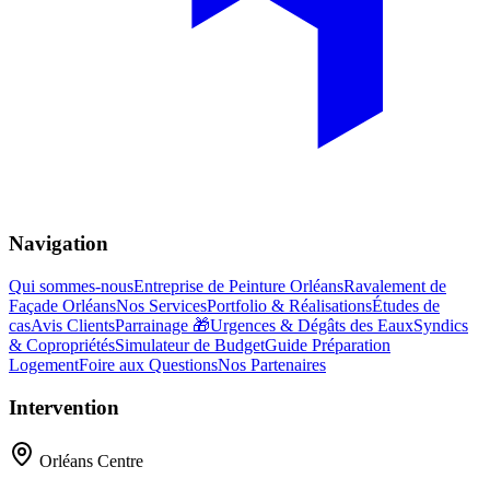
Navigation
Qui sommes-nous
Entreprise de Peinture Orléans
Ravalement de
Façade Orléans
Nos Services
Portfolio & Réalisations
Études de
cas
Avis Clients
Parrainage 🎁
Urgences & Dégâts des Eaux
Syndics
& Copropriétés
Simulateur de Budget
Guide Préparation
Logement
Foire aux Questions
Nos Partenaires
Intervention
Orléans Centre