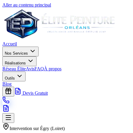
Aller au contenu principal
Accueil
Nos Services
Réalisations
Réseau Élite
Avis
FAQ
À propos
Outils
Blog
Devis Gratuit
Intervention sur
Égry
(
Loiret
)