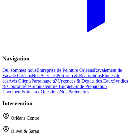
Navigation
Qui sommes-nous
Entreprise de Peinture Orléans
Ravalement de
Façade Orléans
Nos Services
Portfolio & Réalisations
Études de
cas
Avis Clients
Parrainage 🎁
Urgences & Dégâts des Eaux
Syndics
& Copropriétés
Simulateur de Budget
Guide Préparation
Logement
Foire aux Questions
Nos Partenaires
Intervention
Orléans Centre
Olivet & Saran