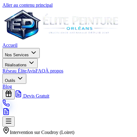
Aller au contenu principal
Accueil
Nos Services
Réalisations
Réseau Élite
Avis
FAQ
À propos
Outils
Blog
Devis Gratuit
Intervention sur
Coudroy
(
Loiret
)