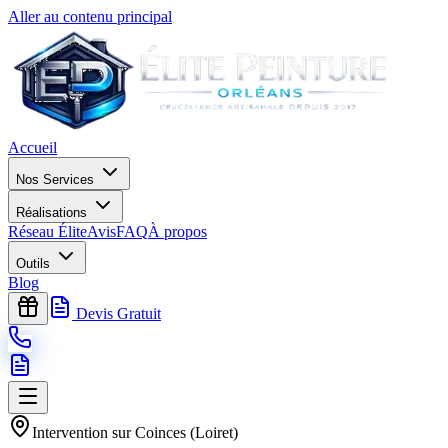
Aller au contenu principal
Accueil
Nos Services
Réalisations
Réseau Élite
Avis
FAQ
À propos
Outils
Blog
Devis Gratuit
Intervention sur
Coinces
(
Loiret
)