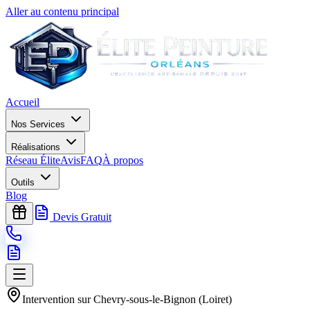
Aller au contenu principal
Accueil
Nos Services
Réalisations
Réseau Élite
Avis
FAQ
À propos
Outils
Blog
Devis Gratuit
Intervention sur
Chevry-sous-le-Bignon
(
Loiret
)