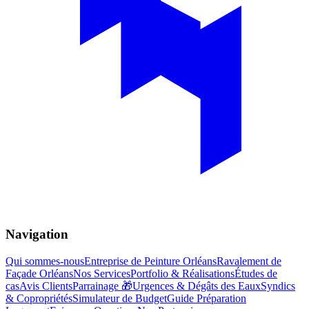
Navigation
Qui sommes-nous
Entreprise de Peinture Orléans
Ravalement de
Façade Orléans
Nos Services
Portfolio & Réalisations
Études de
cas
Avis Clients
Parrainage 🎁
Urgences & Dégâts des Eaux
Syndics
& Copropriétés
Simulateur de Budget
Guide Préparation