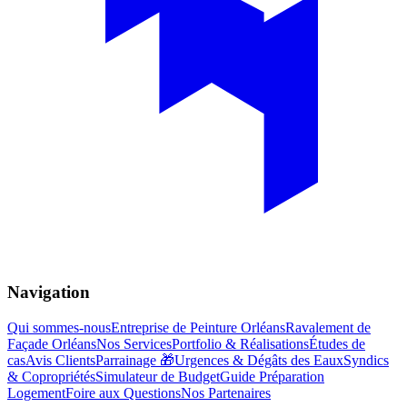
Navigation
Qui sommes-nous
Entreprise de Peinture Orléans
Ravalement de
Façade Orléans
Nos Services
Portfolio & Réalisations
Études de
cas
Avis Clients
Parrainage 🎁
Urgences & Dégâts des Eaux
Syndics
& Copropriétés
Simulateur de Budget
Guide Préparation
Logement
Foire aux Questions
Nos Partenaires