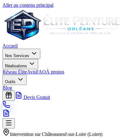
Aller au contenu principal
Accueil
Nos Services
Réalisations
Réseau Élite
Avis
FAQ
À propos
Outils
Blog
Devis Gratuit
Intervention sur
Châteauneuf-sur-Loire
(
Loiret
)