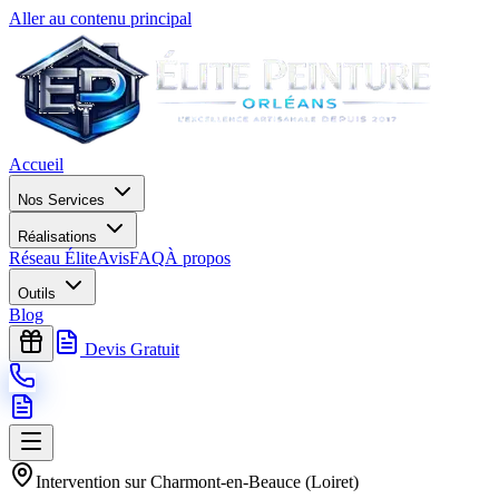
Aller au contenu principal
Accueil
Nos Services
Réalisations
Réseau Élite
Avis
FAQ
À propos
Outils
Blog
Devis Gratuit
Intervention sur
Charmont-en-Beauce
(
Loiret
)