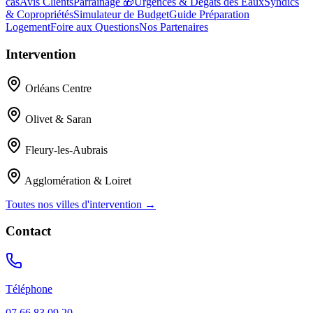
cas
Avis Clients
Parrainage 🎁
Urgences & Dégâts des Eaux
Syndics
& Copropriétés
Simulateur de Budget
Guide Préparation
Logement
Foire aux Questions
Nos Partenaires
Intervention
Orléans Centre
Olivet & Saran
Fleury-les-Aubrais
Agglomération & Loiret
Toutes nos villes d'intervention →
Contact
Téléphone
07 66 83 09 20